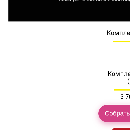
Компле
Компле
3 7
Собрать