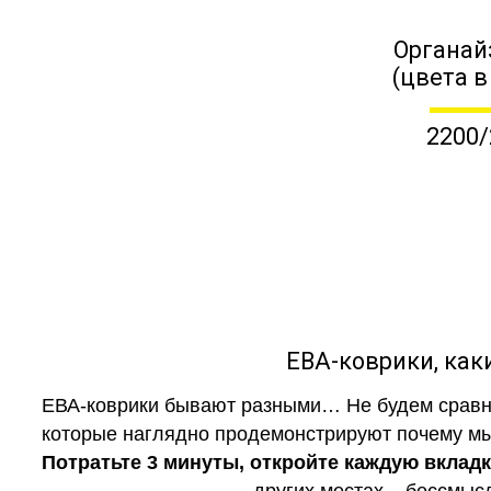
Органай
(цвета в
2200/
ЕВА-коврики, к
ЕВА-коврики бывают разными… Не будем сравни
которые наглядно продемонстрируют почему мы 
Потратьте 3 минуты, откройте каждую вклад
других местах – бессмыс