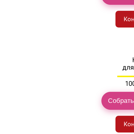
Кон
для
10
Собрать
Кон