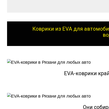
Коврики из EVA для автомоби
во
EVA-коврики кра
Они собир