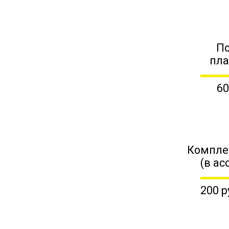
П
пл
60
Компле
(в ас
200 р